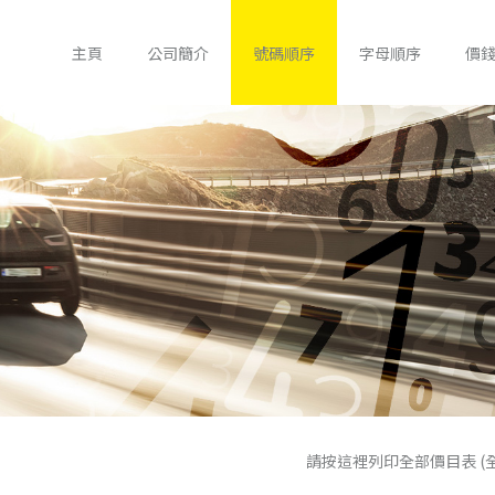
主頁
公司簡介
號碼順序
字母順序
價
請按這裡列印全部價目表 (全包政府手續費